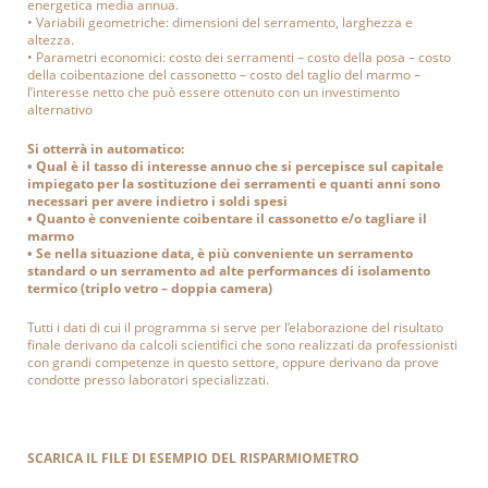
energetica media annua.
• Variabili geometriche: dimensioni del serramento, larghezza e
altezza.
• Parametri economici: costo dei serramenti – costo della posa – costo
della coibentazione del cassonetto – costo del taglio del marmo –
l’interesse netto che può essere ottenuto con un investimento
alternativo
Si otterrà in automatico:
• Qual è il tasso di interesse annuo che si percepisce sul capitale
impiegato per la sostituzione dei serramenti e quanti anni sono
necessari per avere indietro i soldi spesi
• Quanto è conveniente coibentare il cassonetto e/o tagliare il
marmo
• Se nella situazione data, è più conveniente un serramento
standard o un serramento ad alte performances di isolamento
termico (triplo vetro – doppia camera)
Tutti i dati di cui il programma si serve per l’elaborazione del risultato
finale derivano da calcoli scientifici che sono realizzati da professionisti
con grandi competenze in questo settore, oppure derivano da prove
condotte presso laboratori specializzati.
Home
SCARICA IL FILE DI ESEMPIO DEL
RISPARMIOMETRO