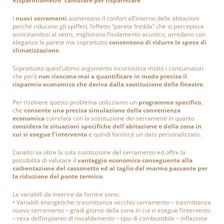
Risparmiometro “cambiare per risparmiare”
I
nuovi serramenti
aumentano il confort all’interno delle abitazioni
perché riducono gli spifferi, l’effetto “parete fredda” che si percepisce
avvicinandosi al vetro, migliorano l’isolamento acustico, arredano con
eleganza la parete ma soprattutto
consentono di ridurre le spese di
climatizzazione
.
Soprattutto quest’ultimo argomento incuriosisce molto i consumatori
che però
non riescono mai a quantificare in modo preciso il
risparmio economico che deriva dalla sostituzione delle finestre
.
Per risolvere questo problema utilizziamo un
programma specifico
,
che
consente una precisa simulazione della convenienza
economica
correlata con la sostituzione dei serramenti in quanto
considera le situazioni specifiche dell’abitazione e della zona in
cui si esegue l’intervento
e quindi fornisce un dato personalizzato.
L’analisi va oltre la sola sostituzione del serramento ed offre la
possibilità di valutare il
vantaggio economico conseguente alla
coibentazione del cassonetto ed al taglio del marmo passante per
la riduzione del ponte termico
.
Le variabili da inserire da fornire sono:
• Variabili energetiche: trasmittanza vecchio serramento – trasmittanza
nuovo serramento – gradi giorno della zona in cui si esegue l’intervento
– resa dell’impianto di riscaldamento – tipo di combustibile – inflazione