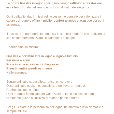
Le nostre
finestre in legno
coniugano
design raffinato
e
prestazioni
eccellenti,
durata nel tempo e un tocco di naturale eleganza.
Ogni dettaglio, dagli infissi agli accessori, è pensato per valorizzare il
calore del legno e offrire il
miglior confort termico e acustico
per ogni
esigenza.
Il design si integra perfettamente sia in contesti moderni che tradizionali,
con finiture personalizzabili e trattamenti ecologici.
Realizziamo su misura:
Finestre e portefinestre in legno e legno-alluminio
Persiane e scuri
Porte interne e portoncini d’ingresso
Rivestimenti e arredi su misura
Nelle essenze
:
Serramenti: abete, eucalipto, larice, pino, rovere
Oscuranti: abete, okumè, eucalipto, pino, rovere, hemlock
Controtelai: abete, pino
Ogni prodotto è pensato per valorizzare la tua casa, rispettando
l’ambiente grazie all’utilizzo di materie prime naturali.
Scegli il calore e la personalità del legno: un materiale vivo, versatile e
sempre attuale.